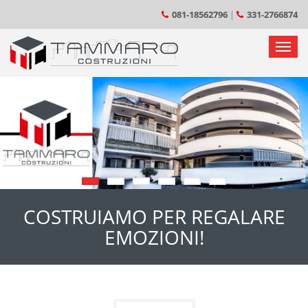
081-18562796
|
331-2766874
1
2
3
4
5
6
COSTRUIAMO PER REGALARE
EMOZIONI!