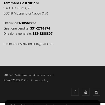
Tammaro Costruzioni
Via A. De Curtis, 20
80018 Mugnano di Napoli (NA)
Ufficio:
081-18562796
Gestione vendite:
331-2766874
Direzione generale:
333-8288807
tammarocostruzionisrl@gmail.com
2017-2024 © Tammaro Costruzioni s.r.l.
P.IVA 07622781214 -
Privacy policy